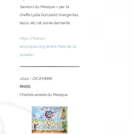
Saveurs du Mexique » par la
cheffe Lydia Gonzalez (margaritas,
tacos, etc.) et soirée dansante
https://france-
ameriques.org/event/fete-de-la-
posada/
2024 – DICIEMBRE
PARIS
Cher(e)s ami(e)s du Mexique