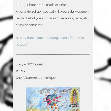
20h05 : Chant de la Posada et piñata
À partir de 20h20 : cocktail « Saveurs du Mexique »
par la cheffe Lydia Gonzalez (margaritas, tacos, etc.)
et soirée dansante
https://france-ameriques.org/event/fete-de-la-
posada/
2024 – DICIEMBRE
PARIS
Cher(e)s ami(e)s du Mexique