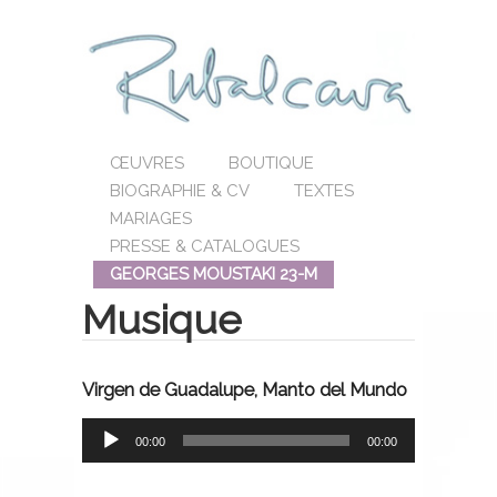
ŒUVRES
BOUTIQUE
BIOGRAPHIE & CV
TEXTES
MARIAGES
PRESSE & CATALOGUES
GEORGES MOUSTAKI 23-M
Musique
Virgen de Guadalupe, Manto del Mundo
Lecteur
00:00
00:00
audio