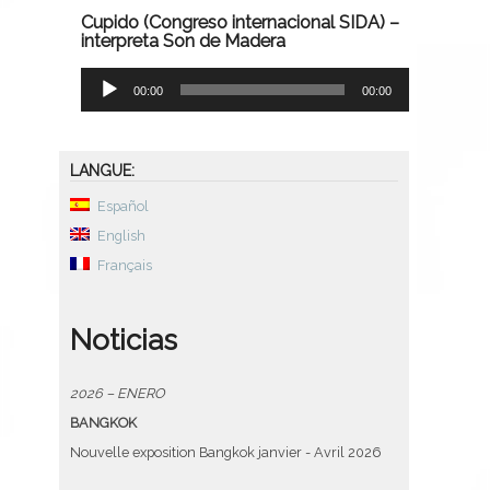
Cupido (Congreso internacional SIDA) –
interpreta Son de Madera
Lecteur
00:00
00:00
audio
LANGUE:
Español
English
Français
Noticias
2026 – ENERO
BANGKOK
Nouvelle exposition Bangkok janvier - Avril 2026