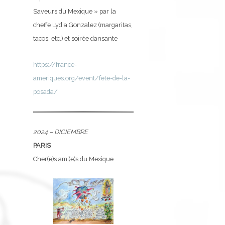
Saveurs du Mexique » par la
cheffe Lydia Gonzalez (margaritas,
tacos, etc.) et soirée dansante
https://france-
ameriques.org/event/fete-de-la-
posada/
2024 – DICIEMBRE
PARIS
Cher(e)s ami(e)s du Mexique