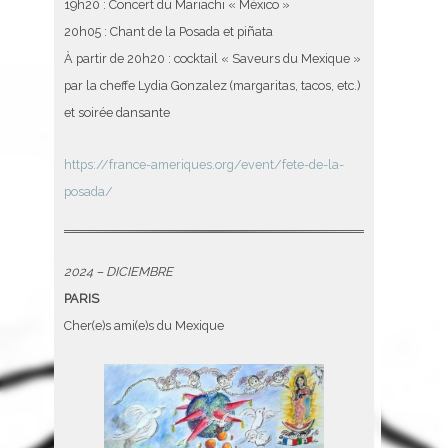
19h20 : Concert du Mariachi « México »
20h05 : Chant de la Posada et piñata
À partir de 20h20 : cocktail « Saveurs du Mexique »
par la cheffe Lydia Gonzalez (margaritas, tacos, etc.)
et soirée dansante
https://france-ameriques.org/event/fete-de-la-
posada/
2024 – DICIEMBRE
PARIS
Cher(e)s ami(e)s du Mexique