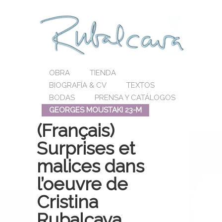
OBRA
TIENDA
BIOGRAFÍA & CV
TEXTOS
BODAS
PRENSA Y CATÁLOGOS
GEORGES MOUSTAKI 23-M
(Français)
Surprises et
malices dans
l’oeuvre de
Cristina
Rubalcava